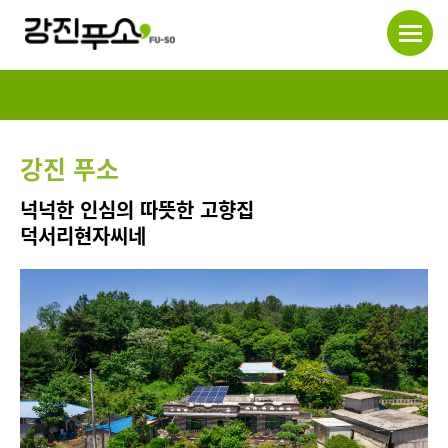
강진 푸소
넉넉한 인심의 따뜻한 고향집
덕서리현자씨네