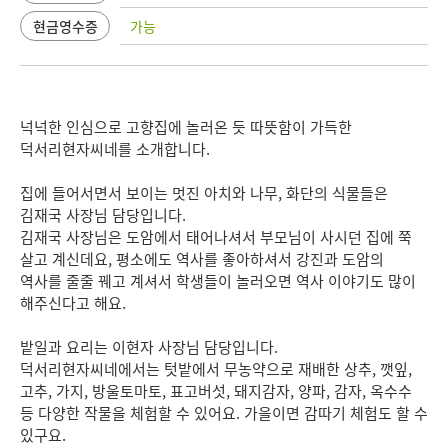
현금영수증
가능
넉넉한 인심으로 고향집에 놀러온 듯 따뜻함이 가득한
덕서리현자씨네를 소개합니다.
집에 들어서면서 보이는 멋진 아치와 나무, 화단의 식물들은
김재국 사장님 담당입니다.
김재국 사장님은 도암에서 태어나셔서 부모님이 사시던 집에 쭉
살고 계신데요, 평소에도 역사를 좋아하셔서 강진과 도암의
역사를 줄줄 꿰고 계셔서 학생들이 놀러오면 역사 이야기도 많이
해주신다고 해요.
밭일과 요리는 이현자 사장님 담당입니다.
덕서리현자씨네에서는 텃밭에서 무농약으로 재배한 상추, 깻잎,
고추, 가지, 방울토마토, 표고버섯, 돼지감자, 양파, 감자, 옥수수
등 다양한 작물을 체험할 수 있어요. 가을이면 감따기 체험도 할 수
있구요.