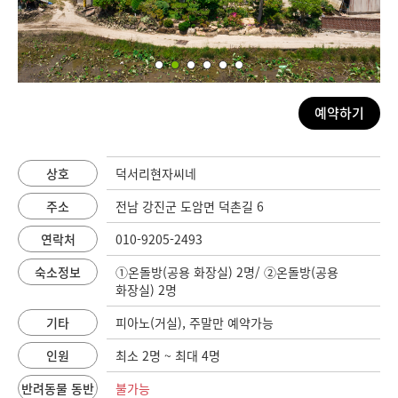
예약하기
상호
덕서리현자씨네
주소
전남 강진군 도암면 덕촌길 6
연락처
010-9205-2493
숙소정보
①온돌방(공용 화장실) 2명/ ②온돌방(공용
화장실) 2명
기타
피아노(거실), 주말만 예약가능
인원
최소 2명 ~ 최대 4명
반려동물 동반
불가능