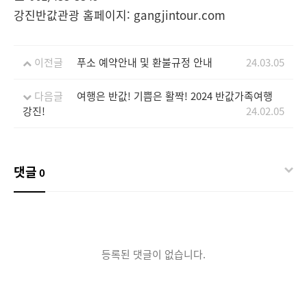
강진반값관광 홈페이지: gangjintour.com
이전글
푸소 예약안내 및 환불규정 안내
24.03.05
다음글
여행은 반값! 기쁨은 활짝! 2024 반값가족여행
강진!
24.02.05
댓글
0
등록된 댓글이 없습니다.