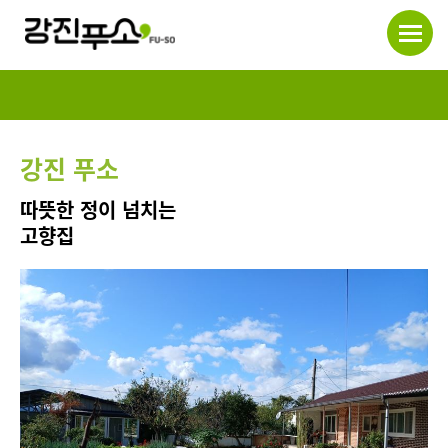
강진 푸소
따뜻한 정이 넘치는
고향집