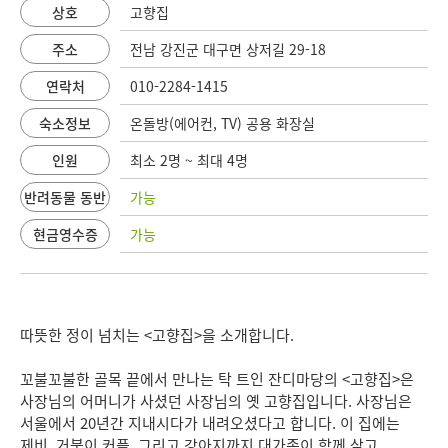
상호
고향집
주소
전남 강진군 대구면 상저길 29-18
연락처
010-2284-1415
숙소정보
온돌방(에어컨, TV) 공용 화장실
인원
최소 2명 ~ 최대 4명
반려동물 동반
가능
현금영수증
가능
따뜻한 정이 넘치는 <고향집>을 소개합니다.
꼬불꼬불한 골목 끝에서 만나는 탁 트인 잔디마당의 <고향집>은
사장님의 어머니가 사셨던 사장님의 옛 고향집입니다. 사장님은
서울에서 20년간 지내시다가 내려오셨다고 합니다. 이 집에는
제비, 거북이 커플, 그리고 강아지까지 대가족이 함께 살고