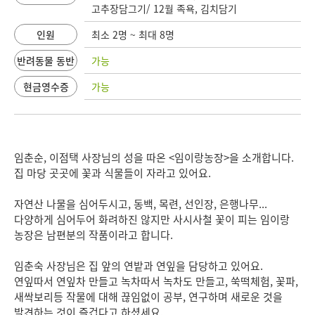
고추장담그기/ 12월 족욕, 김치담기
인원
최소 2명 ~ 최대 8명
반려동물 동반
가능
현금영수증
가능
임춘순, 이점택 사장님의 성을 따온 <임이랑농장>을 소개합니다.
집 마당 곳곳에 꽃과 식물들이 자라고 있어요.
자연산 나물을 심어두시고, 동백, 목련, 선인장, 은행나무...
다양하게 심어두어 화려하진 않지만 사시사철 꽃이 피는 임이랑
농장은 남편분의 작품이라고 합니다.
임춘숙 사장님은 집 앞의 연밭과 연잎을 담당하고 있어요.
연잎따서 연잎차 만들고 녹차따서 녹차도 만들고, 쑥떡체험, 꽃파,
새싹보리등 작물에 대해 끊임없이 공부, 연구하며 새로운 것을
발견하는 것이 즐겁다고 하셨세요.