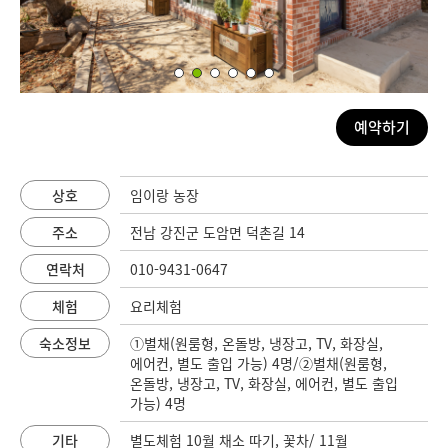
예약하기
상호
임이랑 농장
주소
전남 강진군 도암면 덕촌길 14
연락처
010-9431-0647
체험
요리체험
숙소정보
①별채(원룸형, 온돌방, 냉장고, TV, 화장실,
에어컨, 별도 출입 가능) 4명/②별채(원룸형,
온돌방, 냉장고, TV, 화장실, 에어컨, 별도 출입
가능) 4명
기타
별도체험 10월 채소 따기, 꽃차/ 11월