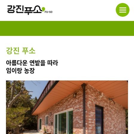
강진 푸소
아름다운 연밭을 따라
임이랑 농장