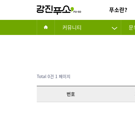
푸소란?
커뮤니티
문
Total 0건
1 페이지
번호