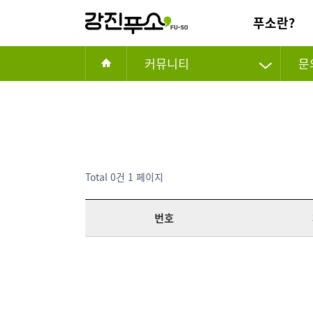
푸소란?
커뮤니티
문
Total 0건
1 페이지
번호