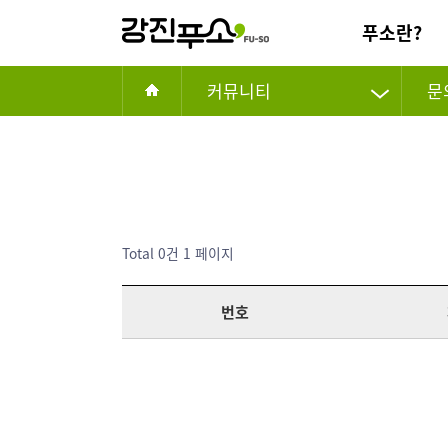
푸소란?
커뮤니티
문
Total 0건
1 페이지
번호