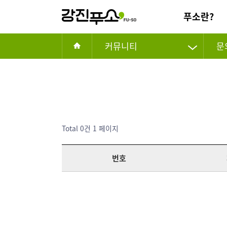
푸소란?
커뮤니티
문
Total 0건
1 페이지
번호