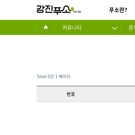
푸소란?
커뮤니티
문
Total 0건
1 페이지
번호