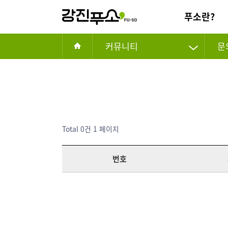
푸소란?
커뮤니티
문
Total 0건
1 페이지
번호